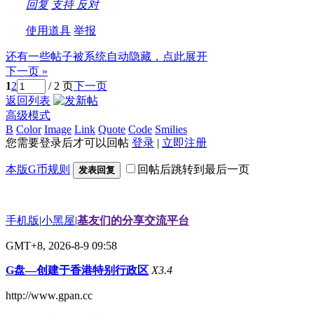
回复
支持
反对
使用道具
举报
还有一些帖子被系统自动隐藏，点此展开
下一页 »
1
2
/ 2 页
下一页
返回列表
高级模式
B
Color
Image
Link
Quote
Code
Smilies
您需要登录后才可以回帖
登录
|
立即注册
本版G币规则
回帖后跳转到最后一页
发表回复
手机版
|
小黑屋
|
基友们的分享交流平台
GMT+8, 2026-8-9 09:58
G盘—创建于香港特别行政区
X3.4
http://www.gpan.cc