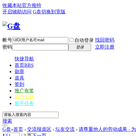
收藏本站
官方推特
开启辅助访问
G盘
切换到宽版
帐号
找回密码
自动登录
密码
立即注册
登录
快捷导航
首页
BBS
勋章
道具
签到
推广有奖
新手宝典
新手任务
搜索
G盘
»
首页
›
交流报道区
›
坛友交流
›
请尊重他人的劳动成果 - 为
1
2
/ 2 页
下一页