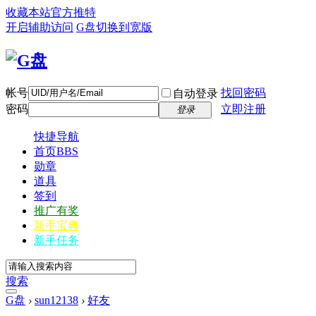
收藏本站
官方推特
开启辅助访问
G盘
切换到宽版
帐号
找回密码
自动登录
密码
立即注册
登录
快捷导航
首页
BBS
勋章
道具
签到
推广有奖
新手宝典
新手任务
搜索
G盘
›
sun12138
›
好友