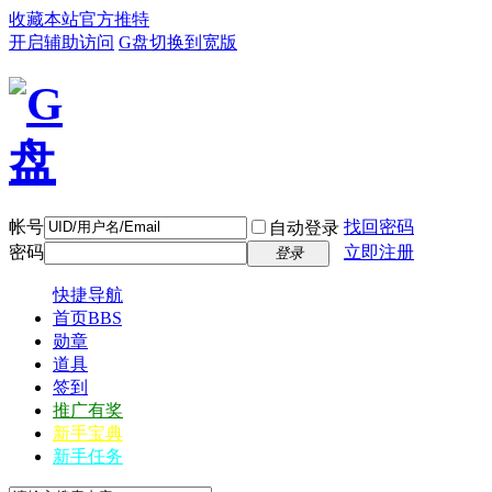
收藏本站
官方推特
开启辅助访问
G盘
切换到宽版
帐号
找回密码
自动登录
密码
立即注册
登录
快捷导航
首页
BBS
勋章
道具
签到
推广有奖
新手宝典
新手任务