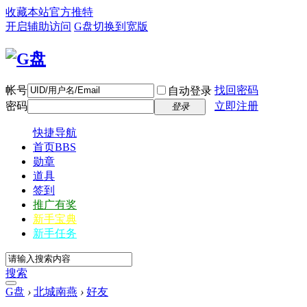
收藏本站
官方推特
开启辅助访问
G盘
切换到宽版
帐号
找回密码
自动登录
密码
立即注册
登录
快捷导航
首页
BBS
勋章
道具
签到
推广有奖
新手宝典
新手任务
搜索
G盘
›
北城南燕
›
好友