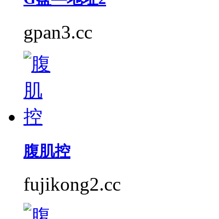
gpan3.cc
腹肌控
fujikong2.cc