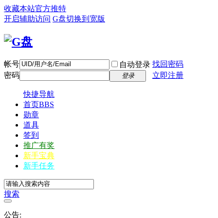
收藏本站
官方推特
开启辅助访问
G盘
切换到宽版
帐号
找回密码
自动登录
密码
立即注册
登录
快捷导航
首页
BBS
勋章
道具
签到
推广有奖
新手宝典
新手任务
搜索
公告: