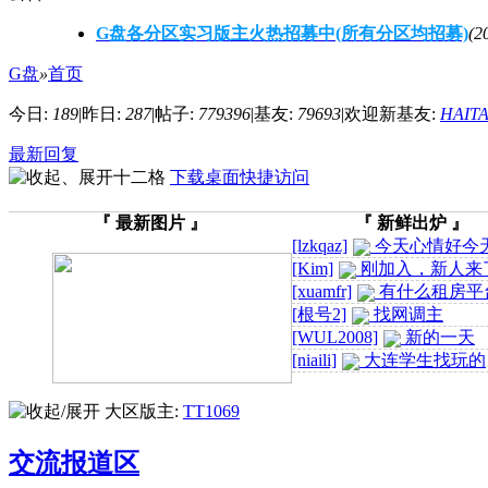
G盘各分区实习版主火热招募中(所有分区均招募)
(2
G盘
»
首页
今日:
189
|
昨日:
287
|
帖子:
779396
|
基友:
79693
|
欢迎新基友:
HAITA
最新回复
下载桌面快捷访问
『 最新图片 』
『 新鲜出炉 』
[lzkqaz]
今天心情好今
情好 ...
[Kim]
刚加入，新人来
有交 ...
[xuamfr]
有什么租房平
谱的么 ...
[根号2]
找网调主
[WUL2008]
新的一天
[niaili]
大连学生找玩的
你们有他的资源吗
大区版主:
TT1069
交流报道区