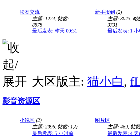
有健身的哥哥可以答下
坛友交流
新手报到
(2)
主题: 1224
,
帖数:
主题: 3043
,
帖
8578
3731
最后发表:
昨天 00:31
最后发表:
1 
为什么同样练的，一边
大区版主:
猫小白
,
f
找不到坡主的视频，有
影音资源区
小说区
(2)
图片区
谁有这个小哥哥的(求
主题: 2996
,
帖数:
1万
主题: 469
,
帖数:
最后发表:
5 小时前
最后发表:
4 