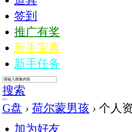
签到
推广有奖
新手宝典
新手任务
搜索
G盘
›
荷尔蒙男孩
›
个人
加为好友