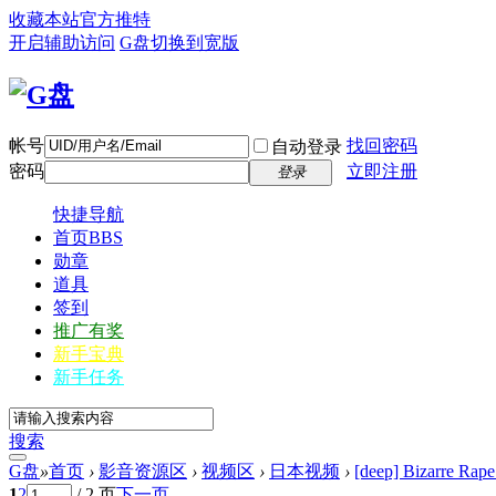
收藏本站
官方推特
开启辅助访问
G盘
切换到宽版
帐号
找回密码
自动登录
密码
立即注册
登录
快捷导航
首页
BBS
勋章
道具
签到
推广有奖
新手宝典
新手任务
搜索
G盘
»
首页
›
影音资源区
›
视频区
›
日本视频
›
[deep] Bizarre R
1
2
/ 2 页
下一页