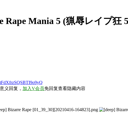
arre Rape Mania 5 (猟辱レイプ狂 5
6u-tFdXfrzSQSBTI9o9yQ
无意义回复，
加入V会员
免回复查看隐藏内容