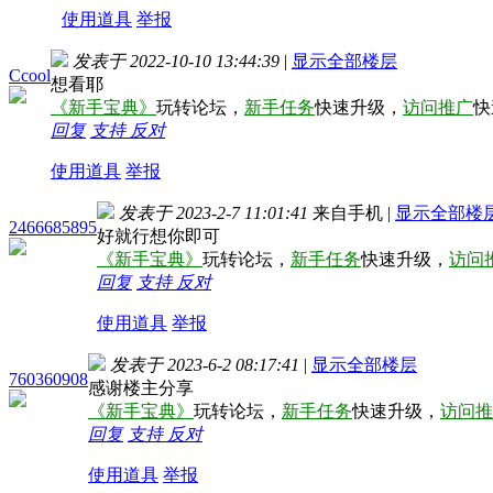
使用道具
举报
发表于 2022-10-10 13:44:39
|
显示全部楼层
Ccool
想看耶
《新手宝典》
玩转论坛，
新手任务
快速升级，
访问推广
快
回复
支持
反对
使用道具
举报
发表于 2023-2-7 11:01:41
来自手机
|
显示全部楼
2466685895
好就行想你即可
《新手宝典》
玩转论坛，
新手任务
快速升级，
访问
回复
支持
反对
使用道具
举报
发表于 2023-6-2 08:17:41
|
显示全部楼层
760360908
感谢楼主分享
《新手宝典》
玩转论坛，
新手任务
快速升级，
访问推
回复
支持
反对
使用道具
举报