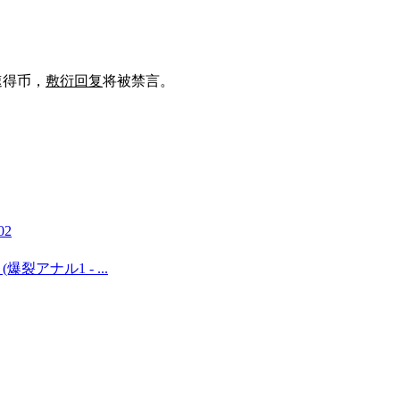
速得币，
敷衍回复
将被禁言。
02
ite (爆裂アナル1 - ...