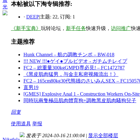
晨
本帖被以下淘专辑推荐:
光
·
DEEP
|
主题: 22, 订阅: 1
《新手宝典》
玩转论坛，
新手任务
快速升级，
访问推广
快
主题推荐
Hunk Channel – 航の調教チンポ – BW-018
!!! NEW !!!●ゲイ●ブルビデオ - ガチムチレイプ
FC2 – 総重量300kgGMPD専必見! – FC1472787
《黑皮肌肉猛男，与金主私密视频流出！》
FC2 – 165cm80kg30代熊雄のさいみんSEX – FC15057
直男19
[GMES] Explosive Anal 1 - Construction Workers On-S
同時玩兩隻極品肌肉體育狗+調教黑皮肌肉騷狗兒子
回复
使用道具
举报
发表于 2024-10-16 21:00:04
|
显示全部楼层
Nikefula