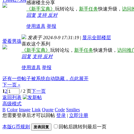
1344427504
感谢楼主分享
《新手宝典》
玩转论坛，
新手任务
快速升级，
访问
回复
支持
反对
使用道具
举报
发表于 2024-9-9 17:31:19
|
显示全部楼层
爱看男孩
喜欢这个系列
《新手宝典》
玩转论坛，
新手任务
快速升级，
访问推
回复
支持
反对
使用道具
举报
还有一些帖子被系统自动隐藏，点此展开
下一页 »
1
2
/ 2 页
下一页
返回列表
高级模式
B
Color
Image
Link
Quote
Code
Smilies
您需要登录后才可以回帖
登录
|
立即注册
本版G币规则
回帖后跳转到最后一页
发表回复