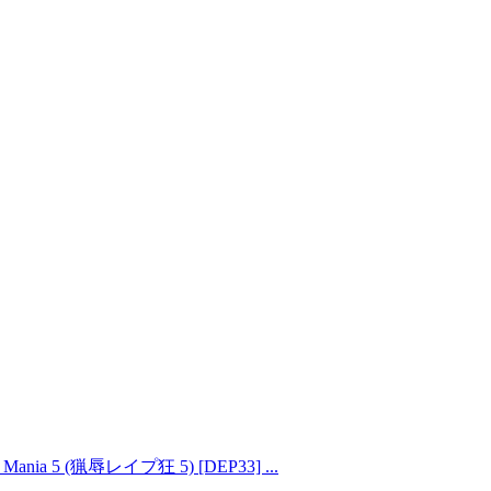
ape Mania 5 (猟辱レイプ狂 5) [DEP33] ...